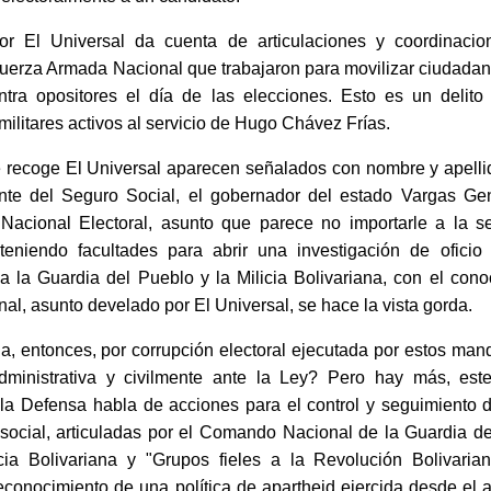
or El Universal da cuenta de articulaciones y coordinacio
Fuerza Armada Nacional que trabajaron para movilizar ciudadano
ntra opositores el día de las elecciones. Esto es un delito y
 militares activos al servicio de Hugo Chávez Frías.
e recoge El Universal aparecen señalados con nombre y apellid
dente del Seguro Social, el gobernador del estado Vargas Ge
Nacional Electoral, asunto que parece no importarle a la s
eniendo facultades para abrir una investigación de oficio
 la Guardia del Pueblo y la Milicia Bolivariana, con el cono
l, asunto develado por El Universal, se hace la vista gorda.
, entonces, por corrupción electoral ejecutada por estos mand
ministrativa y civilmente ante la Ley? Pero hay más, este 
 la Defensa habla de acciones para el control y seguimiento d
a social, articuladas por el Comando Nacional de la Guardia d
cia Bolivariana y "Grupos fieles a la Revolución Bolivaria
econocimiento de una política de apartheid ejercida desde el a