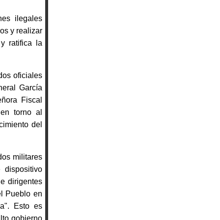
nes ilegales
s y realizar
 ratifica la
os oficiales
neral García
eñora Fiscal
 en torno al
cimiento del
os militares
dispositivo
e dirigentes
el Pueblo en
na". Esto es
lto gobierno