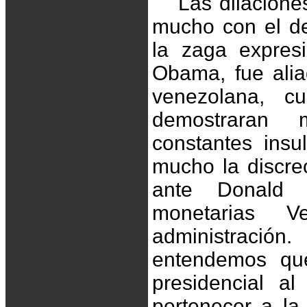
Las dilaciones
mucho con el de
la zaga expres
Obama, fue alia
venezolana, c
demostraran m
constantes ins
mucho la discr
ante Donald 
monetarias 
administració
entendemos qu
presidencial al
pertenecer a la